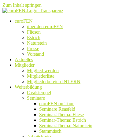
Zum Inhalt springen
euroFEN
über den euroFEN
Fliesen
Estrich
Naturstein
Presse
Vorstand
Aktuelles
Mitglieder
Mitglied werden
Mitgliederliste
Mitgliederbereich INTERN
Weiterbildung
Ovalstempel
Seminare
euroFEN on Tour
Seminare Reasfeld
Seminar-Thema: Fliese
Seminar-Thema: Estrich
Seminar-Thema: Naturstein
Stammtisch
Arbeitskreise