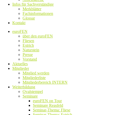
Infos für Sachverständige
Merkblätter
Fachinformationen
Glossar
Kontakt
euroFEN
über den euroFEN
Fliesen
Estrich
Naturstein
Presse
Vorstand
Aktuelles
Mitglieder
Mitglied werden
Mitgliederliste
Mitgliederbereich INTERN
Weiterbildung
Ovalstempel
Seminare
euroFEN on Tour
Seminare Reasfeld
Seminar-Thema: Fliese
Seminar-Thema: Estrich