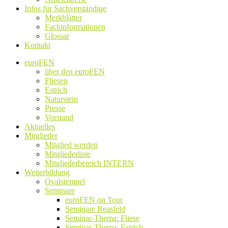
Infos für Sachverständige
Merkblätter
Fachinformationen
Glossar
Kontakt
euroFEN
über den euroFEN
Fliesen
Estrich
Naturstein
Presse
Vorstand
Aktuelles
Mitglieder
Mitglied werden
Mitgliederliste
Mitgliederbereich INTERN
Weiterbildung
Ovalstempel
Seminare
euroFEN on Tour
Seminare Reasfeld
Seminar-Thema: Fliese
Seminar-Thema: Estrich