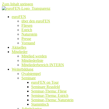
Zum Inhalt springen
euroFEN
über den euroFEN
Fliesen
Estrich
Naturstein
Presse
Vorstand
Aktuelles
Mitglieder
Mitglied werden
Mitgliederliste
Mitgliederbereich INTERN
Weiterbildung
Ovalstempel
Seminare
euroFEN on Tour
Seminare Reasfeld
Seminar-Thema: Fliese
Seminar-Thema: Estrich
Seminar-Thema: Naturstein
Stammtisch
Arbeitskreise