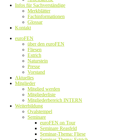
Infos für Sachverständige
Merkblätter
Fachinformationen
Glossar
Kontakt
euroFEN
über den euroFEN
Fliesen
Estrich
Naturstein
Presse
Vorstand
Aktuelles
Mitglieder
Mitglied werden
Mitgliederliste
Mitgliederbereich INTERN
Weiterbildung
Ovalstempel
Seminare
euroFEN on Tour
Seminare Reasfeld
Seminar-Thema: Fliese
Seminar-Thema: Estrich