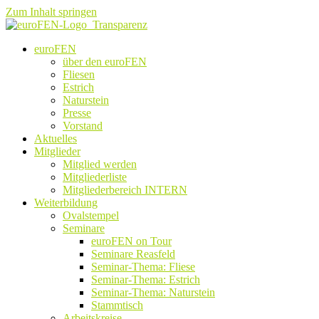
Zum Inhalt springen
euroFEN
über den euroFEN
Fliesen
Estrich
Naturstein
Presse
Vorstand
Aktuelles
Mitglieder
Mitglied werden
Mitgliederliste
Mitgliederbereich INTERN
Weiterbildung
Ovalstempel
Seminare
euroFEN on Tour
Seminare Reasfeld
Seminar-Thema: Fliese
Seminar-Thema: Estrich
Seminar-Thema: Naturstein
Stammtisch
Arbeitskreise