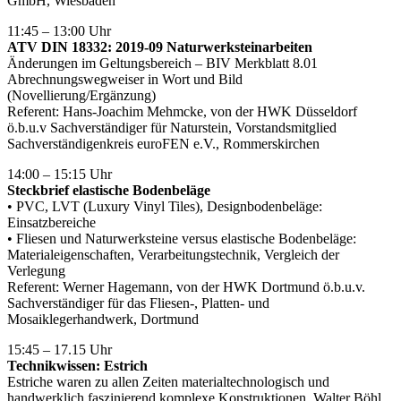
GmbH, Wiesbaden
11:45 – 13:00 Uhr
ATV DIN 18332: 2019-09 Naturwerksteinarbeiten
Änderungen im Geltungsbereich – BIV Merkblatt 8.01
Abrechnungswegweiser in Wort und Bild
(Novellierung/Ergänzung)
Referent: Hans-Joachim Mehmcke, von der HWK Düsseldorf
ö.b.u.v Sachverständiger für Naturstein, Vorstandsmitglied
Sachverständigenkreis euroFEN e.V., Rommerskirchen
14:00 – 15:15 Uhr
Steckbrief elastische Bodenbeläge
• PVC, LVT (Luxury Vinyl Tiles), Designbodenbeläge:
Einsatzbereiche
• Fliesen und Naturwerksteine versus elastische Bodenbeläge:
Materialeigenschaften, Verarbeitungstechnik, Vergleich der
Verlegung
Referent: Werner Hagemann, von der HWK Dortmund ö.b.u.v.
Sachverständiger für das Fliesen-, Platten- und
Mosaiklegerhandwerk, Dortmund
15:45 – 17.15 Uhr
Technikwissen: Estrich
Estriche waren zu allen Zeiten materialtechnologisch und
handwerklich faszinierend komplexe Konstruktionen. Walter Böhl