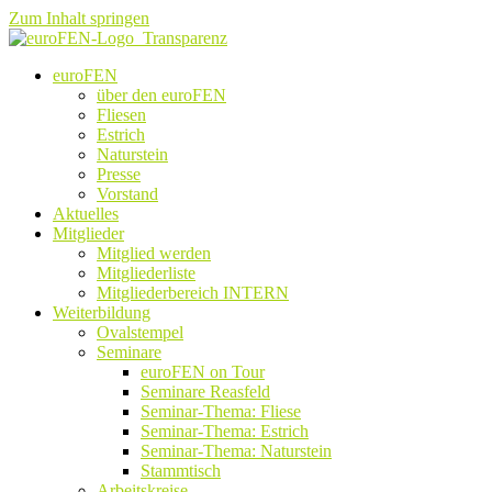
Zum Inhalt springen
euroFEN
über den euroFEN
Fliesen
Estrich
Naturstein
Presse
Vorstand
Aktuelles
Mitglieder
Mitglied werden
Mitgliederliste
Mitgliederbereich INTERN
Weiterbildung
Ovalstempel
Seminare
euroFEN on Tour
Seminare Reasfeld
Seminar-Thema: Fliese
Seminar-Thema: Estrich
Seminar-Thema: Naturstein
Stammtisch
Arbeitskreise