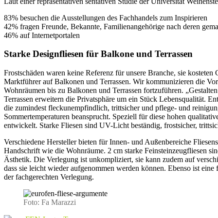
Laut einer repräsentativen sentativen Studie der Universität Weihens
83% besuchen die Ausstellungen des Fachhandels zum Inspirieren
42% fragen Freunde, Bekannte, Familienangehörige nach deren gem
46% auf Internetportalen
Starke Designfliesen für Balkone und Terrassen
Frostschäden waren keine Referenz für unsere Branche, sie kosteten
Marktführer auf Balkonen und Terrassen. Wir kommunizieren die Vorte
Wohnräumen bis zu Balkonen und Terrassen fortzuführen. „Gestalten
Terrassen erweitern die Privatsphäre um ein Stück Lebensqualität. E
die zumindest fleckunempfindlich, trittsicher und pflege- und reinig
Sommertemperaturen beansprucht. Speziell für diese hohen qualitati
entwickelt. Starke Fliesen sind UV-Licht beständig, frostsicher, tritt
Verschiedene Hersteller bieten für Innen- und Außenbereiche Fliesens
Handschrift wie die Wohnräume. 2 cm starke Feinsteinzeugfliesen sin
Ästhetik. Die Verlegung ist unkompliziert, sie kann zudem auf versch
dass sie leicht wieder aufgenommen werden können. Ebenso ist eine fe
der fachgerechten Verlegung.
Foto: Fa Marazzi