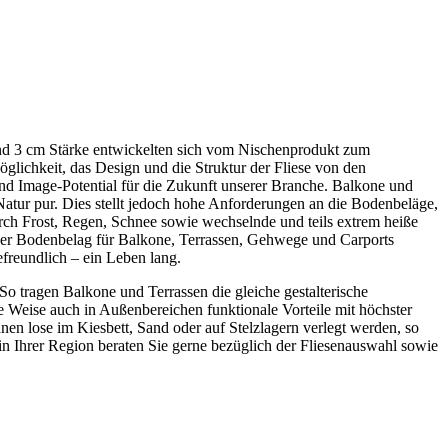
 und 3 cm Stärke entwickelten sich vom Nischenprodukt zum
öglichkeit, das Design und die Struktur der Fliese von den
d Image-Potential für die Zukunft unserer Branche. Balkone und
 Natur pur. Dies stellt jedoch hohe Anforderungen an die Bodenbeläge,
urch Frost, Regen, Schnee sowie wechselnde und teils extrem heiße
iver Bodenbelag für Balkone, Terrassen, Gehwege und Carports
efreundlich – ein Leben lang.
 So tragen Balkone und Terrassen die gleiche gestalterische
se Weise auch in Außenbereichen funktionale Vorteile mit höchster
nen lose im Kiesbett, Sand oder auf Stelzlagern verlegt werden, so
n Ihrer Region beraten Sie gerne bezüglich der Fliesenauswahl sowie