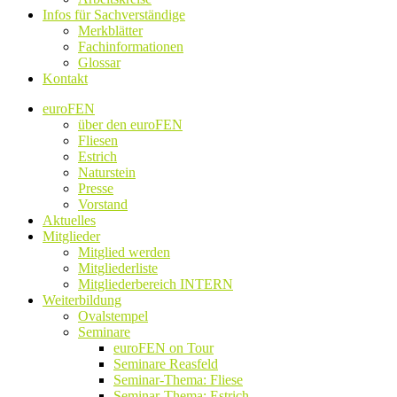
Infos für Sachverständige
Merkblätter
Fachinformationen
Glossar
Kontakt
euroFEN
über den euroFEN
Fliesen
Estrich
Naturstein
Presse
Vorstand
Aktuelles
Mitglieder
Mitglied werden
Mitgliederliste
Mitgliederbereich INTERN
Weiterbildung
Ovalstempel
Seminare
euroFEN on Tour
Seminare Reasfeld
Seminar-Thema: Fliese
Seminar-Thema: Estrich