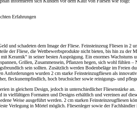
tephan informieren sich Kunden vor dem Kauf von Fliesen wie folgt:
achten Erfahrungen
 Geld und schadeten dem Image der Fliese. Feinsteinzeug Fliesen in 2
ile der Fliese, die Wettbewerbsprodukte nicht bieten, bis hin zu der M
 mit Keramik“ in seiner besten Ausprägung. Ein enormes Wachstums un
ntspannen, Grillen, Zusammensein, Pflanzen hegen, sich wohl fühlen –
ungsfreundlich sein sollten. Zusätzlich werden Bodenbeläge im Freien d
ven Anforderungen wurden 2 cm starke Feinsteinzugfliesen als innovat
sicher, fleckunempfindlich, hoch bruchsicher sowie reinigungs- und pfleg
erien in gleichem Design, jedoch in unterschiedlicher Fliesenstärke an.
d in vielfältigen Formaten und Designs erhältlich und vereinen auf die
iedene Weise ausgeführt werden. 2 cm starken Feinsteinzeugfliesen kön
ste Verlegung in Mörtel möglich. Fliesenleger sowie der Fachhändler i