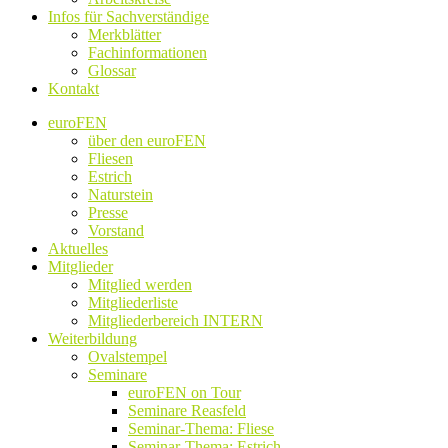
Infos für Sachverständige
Merkblätter
Fachinformationen
Glossar
Kontakt
euroFEN
über den euroFEN
Fliesen
Estrich
Naturstein
Presse
Vorstand
Aktuelles
Mitglieder
Mitglied werden
Mitgliederliste
Mitgliederbereich INTERN
Weiterbildung
Ovalstempel
Seminare
euroFEN on Tour
Seminare Reasfeld
Seminar-Thema: Fliese
Seminar-Thema: Estrich