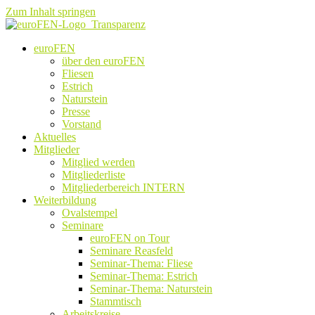
Zum Inhalt springen
euroFEN
über den euroFEN
Fliesen
Estrich
Naturstein
Presse
Vorstand
Aktuelles
Mitglieder
Mitglied werden
Mitgliederliste
Mitgliederbereich INTERN
Weiterbildung
Ovalstempel
Seminare
euroFEN on Tour
Seminare Reasfeld
Seminar-Thema: Fliese
Seminar-Thema: Estrich
Seminar-Thema: Naturstein
Stammtisch
Arbeitskreise