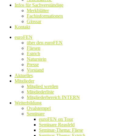
Infos für Sachverständige
Merkblätter
Fachinformationen
Glossar
Kontakt
euroFEN
über den euroFEN
Fliesen
Estrich
Naturstein
Presse
Vorstand
Aktuelles
Mitglieder
Mitglied werden
Mitgliederliste
Mitgliederbereich INTERN
Weiterbildung
Ovalstempel
Seminare
euroFEN on Tour
Seminare Reasfeld
Seminar-Thema: Fliese
Seminar-Thema: Estrich