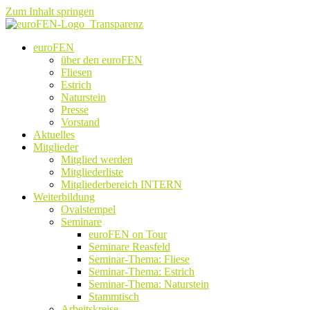
Zum Inhalt springen
euroFEN
über den euroFEN
Fliesen
Estrich
Naturstein
Presse
Vorstand
Aktuelles
Mitglieder
Mitglied werden
Mitgliederliste
Mitgliederbereich INTERN
Weiterbildung
Ovalstempel
Seminare
euroFEN on Tour
Seminare Reasfeld
Seminar-Thema: Fliese
Seminar-Thema: Estrich
Seminar-Thema: Naturstein
Stammtisch
Arbeitskreise