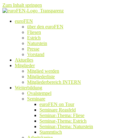
Zum Inhalt springen
euroFEN
über den euroFEN
Fliesen
Estrich
Naturstein
Presse
Vorstand
Aktuelles
Mitglieder
Mitglied werden
Mitgliederliste
Mitgliederbereich INTERN
Weiterbildung
Ovalstempel
Seminare
euroFEN on Tour
Seminare Reasfeld
Seminar-Thema: Fliese
Seminar-Thema: Estrich
Seminar-Thema: Naturstein
Stammtisch
Arbeitskreise