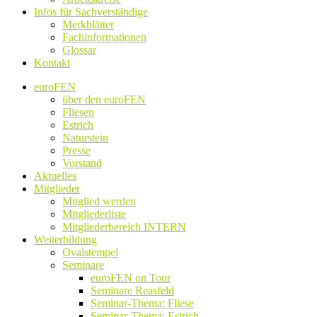
Infos für Sachverständige
Merkblätter
Fachinformationen
Glossar
Kontakt
euroFEN
über den euroFEN
Fliesen
Estrich
Naturstein
Presse
Vorstand
Aktuelles
Mitglieder
Mitglied werden
Mitgliederliste
Mitgliederbereich INTERN
Weiterbildung
Ovalstempel
Seminare
euroFEN on Tour
Seminare Reasfeld
Seminar-Thema: Fliese
Seminar-Thema: Estrich