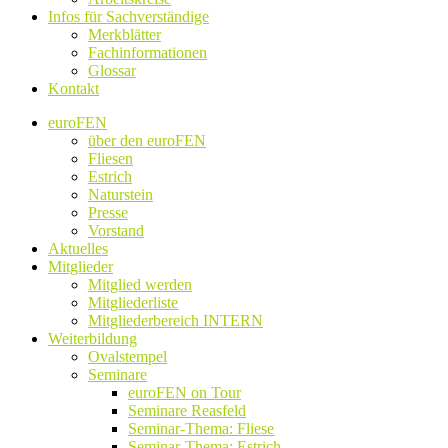
Infos für Sachverständige
Merkblätter
Fachinformationen
Glossar
Kontakt
euroFEN
über den euroFEN
Fliesen
Estrich
Naturstein
Presse
Vorstand
Aktuelles
Mitglieder
Mitglied werden
Mitgliederliste
Mitgliederbereich INTERN
Weiterbildung
Ovalstempel
Seminare
euroFEN on Tour
Seminare Reasfeld
Seminar-Thema: Fliese
Seminar-Thema: Estrich