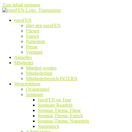
Zum Inhalt springen
euroFEN
über den euroFEN
Fliesen
Estrich
Naturstein
Presse
Vorstand
Aktuelles
Mitglieder
Mitglied werden
Mitgliederliste
Mitgliederbereich INTERN
Weiterbildung
Ovalstempel
Seminare
euroFEN on Tour
Seminare Reasfeld
Seminar-Thema: Fliese
Seminar-Thema: Estrich
Seminar-Thema: Naturstein
Stammtisch
Arbeitskreise